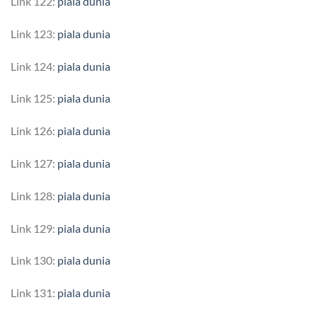
Link 122:
piala dunia
Link 123:
piala dunia
Link 124:
piala dunia
Link 125:
piala dunia
Link 126:
piala dunia
Link 127:
piala dunia
Link 128:
piala dunia
Link 129:
piala dunia
Link 130:
piala dunia
Link 131:
piala dunia