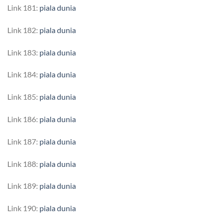
Link 181:
piala dunia
Link 182:
piala dunia
Link 183:
piala dunia
Link 184:
piala dunia
Link 185:
piala dunia
Link 186:
piala dunia
Link 187:
piala dunia
Link 188:
piala dunia
Link 189:
piala dunia
Link 190:
piala dunia