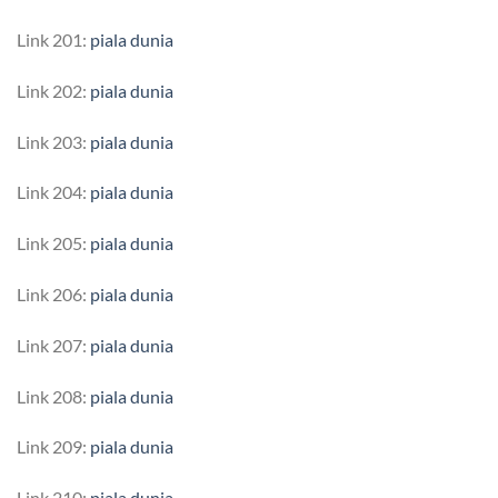
Link 201:
piala dunia
Link 202:
piala dunia
Link 203:
piala dunia
Link 204:
piala dunia
Link 205:
piala dunia
Link 206:
piala dunia
Link 207:
piala dunia
Link 208:
piala dunia
Link 209:
piala dunia
Link 210:
piala dunia