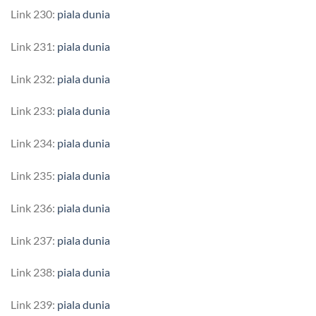
Link 230:
piala dunia
Link 231:
piala dunia
Link 232:
piala dunia
Link 233:
piala dunia
Link 234:
piala dunia
Link 235:
piala dunia
Link 236:
piala dunia
Link 237:
piala dunia
Link 238:
piala dunia
Link 239:
piala dunia