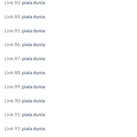
Link 83:
piala dunia
Link 84:
piala dunia
Link 85:
piala dunia
Link 86:
piala dunia
Link 87:
piala dunia
Link 88:
piala dunia
Link 89:
piala dunia
Link 90:
piala dunia
Link 91:
piala dunia
Link 92:
piala dunia