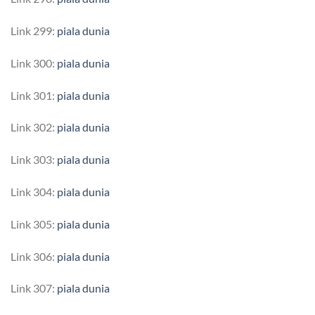
Link 299:
piala dunia
Link 300:
piala dunia
Link 301:
piala dunia
Link 302:
piala dunia
Link 303:
piala dunia
Link 304:
piala dunia
Link 305:
piala dunia
Link 306:
piala dunia
Link 307:
piala dunia