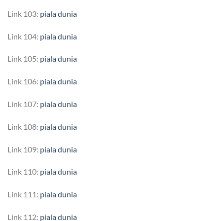
Link 103:
piala dunia
Link 104:
piala dunia
Link 105:
piala dunia
Link 106:
piala dunia
Link 107:
piala dunia
Link 108:
piala dunia
Link 109:
piala dunia
Link 110:
piala dunia
Link 111:
piala dunia
Link 112:
piala dunia