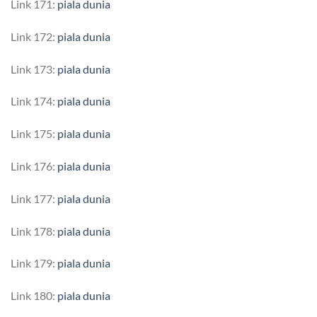
Link 171:
piala dunia
Link 172:
piala dunia
Link 173:
piala dunia
Link 174:
piala dunia
Link 175:
piala dunia
Link 176:
piala dunia
Link 177:
piala dunia
Link 178:
piala dunia
Link 179:
piala dunia
Link 180:
piala dunia