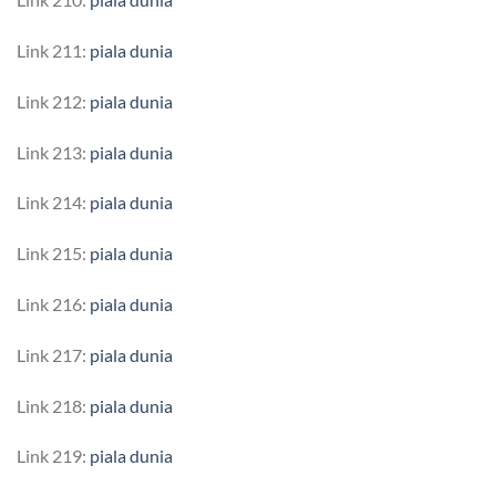
Link 211:
piala dunia
Link 212:
piala dunia
Link 213:
piala dunia
Link 214:
piala dunia
Link 215:
piala dunia
Link 216:
piala dunia
Link 217:
piala dunia
Link 218:
piala dunia
Link 219:
piala dunia