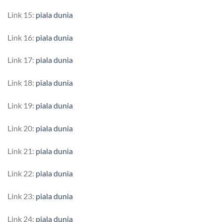
Link 15:
piala dunia
Link 16:
piala dunia
Link 17:
piala dunia
Link 18:
piala dunia
Link 19:
piala dunia
Link 20:
piala dunia
Link 21:
piala dunia
Link 22:
piala dunia
Link 23:
piala dunia
Link 24:
piala dunia