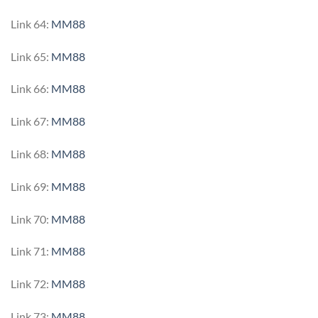
Link 64:
MM88
Link 65:
MM88
Link 66:
MM88
Link 67:
MM88
Link 68:
MM88
Link 69:
MM88
Link 70:
MM88
Link 71:
MM88
Link 72:
MM88
Link 73:
MM88