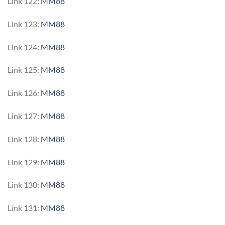
Link 122:
MM88
Link 123:
MM88
Link 124:
MM88
Link 125:
MM88
Link 126:
MM88
Link 127:
MM88
Link 128:
MM88
Link 129:
MM88
Link 130:
MM88
Link 131:
MM88