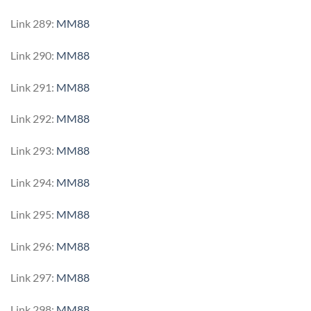
Link 289:
MM88
Link 290:
MM88
Link 291:
MM88
Link 292:
MM88
Link 293:
MM88
Link 294:
MM88
Link 295:
MM88
Link 296:
MM88
Link 297:
MM88
Link 298:
MM88