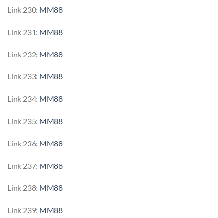
Link 230:
MM88
Link 231:
MM88
Link 232:
MM88
Link 233:
MM88
Link 234:
MM88
Link 235:
MM88
Link 236:
MM88
Link 237:
MM88
Link 238:
MM88
Link 239:
MM88