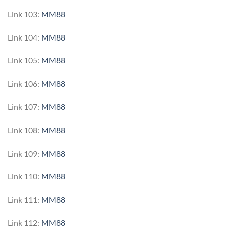
Link 103:
MM88
Link 104:
MM88
Link 105:
MM88
Link 106:
MM88
Link 107:
MM88
Link 108:
MM88
Link 109:
MM88
Link 110:
MM88
Link 111:
MM88
Link 112:
MM88