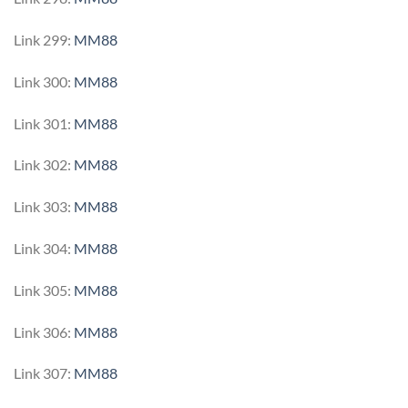
Link 299:
MM88
Link 300:
MM88
Link 301:
MM88
Link 302:
MM88
Link 303:
MM88
Link 304:
MM88
Link 305:
MM88
Link 306:
MM88
Link 307:
MM88