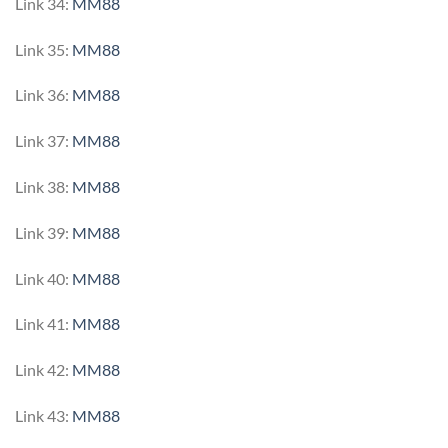
Link 34:
MM88
Link 35:
MM88
Link 36:
MM88
Link 37:
MM88
Link 38:
MM88
Link 39:
MM88
Link 40:
MM88
Link 41:
MM88
Link 42:
MM88
Link 43:
MM88