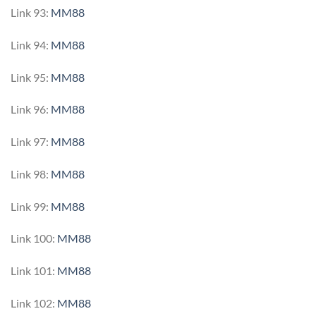
Link 93:
MM88
Link 94:
MM88
Link 95:
MM88
Link 96:
MM88
Link 97:
MM88
Link 98:
MM88
Link 99:
MM88
Link 100:
MM88
Link 101:
MM88
Link 102:
MM88