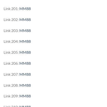
Link 201:
MM88
Link 202:
MM88
Link 203:
MM88
Link 204:
MM88
Link 205:
MM88
Link 206:
MM88
Link 207:
MM88
Link 208:
MM88
Link 209:
MM88
Link 210:
MM88