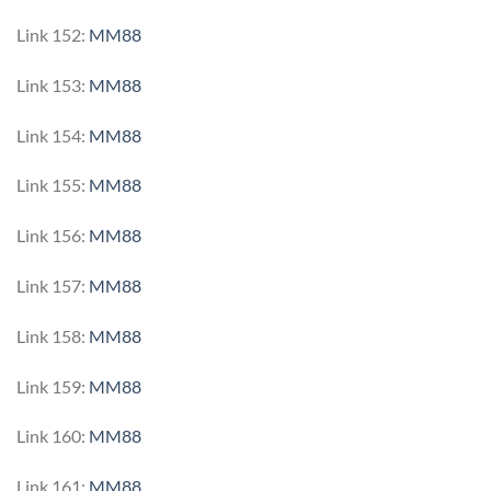
Link 152:
MM88
Link 153:
MM88
Link 154:
MM88
Link 155:
MM88
Link 156:
MM88
Link 157:
MM88
Link 158:
MM88
Link 159:
MM88
Link 160:
MM88
Link 161:
MM88