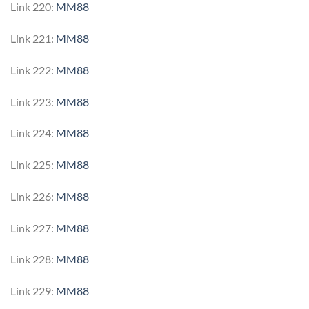
Link 220:
MM88
Link 221:
MM88
Link 222:
MM88
Link 223:
MM88
Link 224:
MM88
Link 225:
MM88
Link 226:
MM88
Link 227:
MM88
Link 228:
MM88
Link 229:
MM88