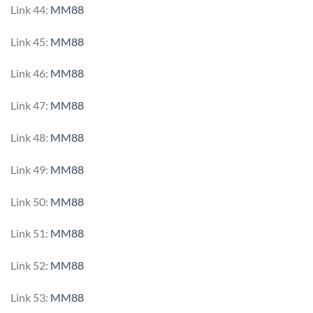
Link 44:
MM88
Link 45:
MM88
Link 46:
MM88
Link 47:
MM88
Link 48:
MM88
Link 49:
MM88
Link 50:
MM88
Link 51:
MM88
Link 52:
MM88
Link 53:
MM88