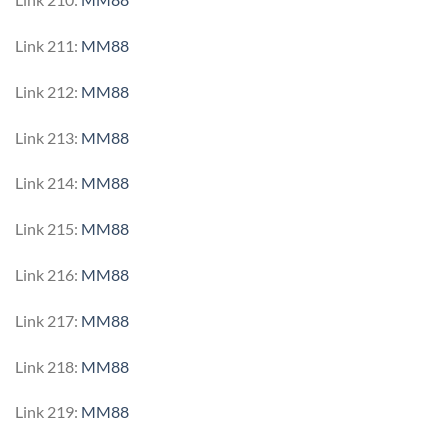
Link 211:
MM88
Link 212:
MM88
Link 213:
MM88
Link 214:
MM88
Link 215:
MM88
Link 216:
MM88
Link 217:
MM88
Link 218:
MM88
Link 219:
MM88