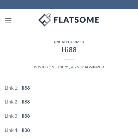
Skip
to
content
UNCATEGORIZED
Hi88
POSTED ON
JUNE 21, 2026
BY
ADMINPBN
Link 1:
Hi88
Link 2:
Hi88
Link 3:
Hi88
Link 4:
Hi88