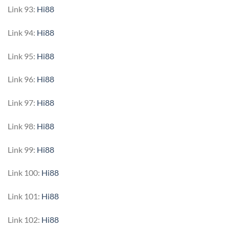
Link 93:
Hi88
Link 94:
Hi88
Link 95:
Hi88
Link 96:
Hi88
Link 97:
Hi88
Link 98:
Hi88
Link 99:
Hi88
Link 100:
Hi88
Link 101:
Hi88
Link 102:
Hi88