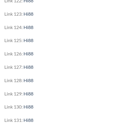
Link 122:
Hi88
Link 123:
Hi88
Link 124:
Hi88
Link 125:
Hi88
Link 126:
Hi88
Link 127:
Hi88
Link 128:
Hi88
Link 129:
Hi88
Link 130:
Hi88
Link 131:
Hi88