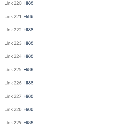
Link 220:
Hi88
Link 221:
Hi88
Link 222:
Hi88
Link 223:
Hi88
Link 224:
Hi88
Link 225:
Hi88
Link 226:
Hi88
Link 227:
Hi88
Link 228:
Hi88
Link 229:
Hi88