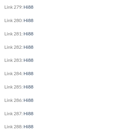
Link 279:
Hi88
Link 280:
Hi88
Link 281:
Hi88
Link 282:
Hi88
Link 283:
Hi88
Link 284:
Hi88
Link 285:
Hi88
Link 286:
Hi88
Link 287:
Hi88
Link 288:
Hi88