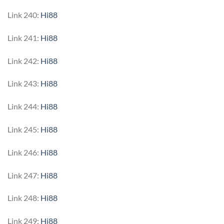
Link 240:
Hi88
Link 241:
Hi88
Link 242:
Hi88
Link 243:
Hi88
Link 244:
Hi88
Link 245:
Hi88
Link 246:
Hi88
Link 247:
Hi88
Link 248:
Hi88
Link 249:
Hi88