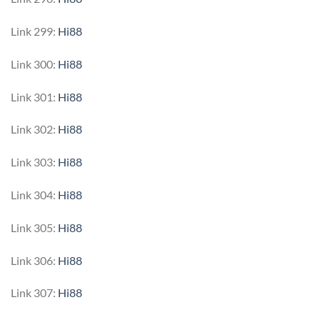
Link 299:
Hi88
Link 300:
Hi88
Link 301:
Hi88
Link 302:
Hi88
Link 303:
Hi88
Link 304:
Hi88
Link 305:
Hi88
Link 306:
Hi88
Link 307:
Hi88