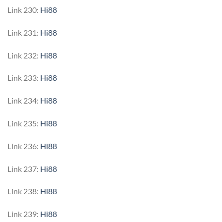
Link 230:
Hi88
Link 231:
Hi88
Link 232:
Hi88
Link 233:
Hi88
Link 234:
Hi88
Link 235:
Hi88
Link 236:
Hi88
Link 237:
Hi88
Link 238:
Hi88
Link 239:
Hi88