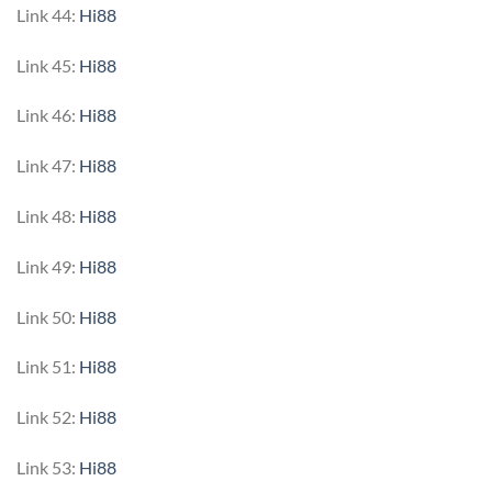
Link 44:
Hi88
Link 45:
Hi88
Link 46:
Hi88
Link 47:
Hi88
Link 48:
Hi88
Link 49:
Hi88
Link 50:
Hi88
Link 51:
Hi88
Link 52:
Hi88
Link 53:
Hi88