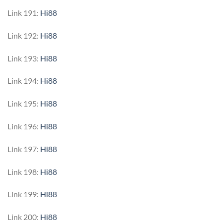
Link 191:
Hi88
Link 192:
Hi88
Link 193:
Hi88
Link 194:
Hi88
Link 195:
Hi88
Link 196:
Hi88
Link 197:
Hi88
Link 198:
Hi88
Link 199:
Hi88
Link 200:
Hi88