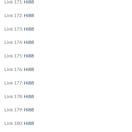
Link 171:
Hi88
Link 172:
Hi88
Link 173:
Hi88
Link 174:
Hi88
Link 175:
Hi88
Link 176:
Hi88
Link 177:
Hi88
Link 178:
Hi88
Link 179:
Hi88
Link 180:
Hi88