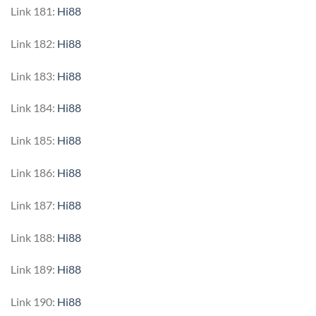
Link 181:
Hi88
Link 182:
Hi88
Link 183:
Hi88
Link 184:
Hi88
Link 185:
Hi88
Link 186:
Hi88
Link 187:
Hi88
Link 188:
Hi88
Link 189:
Hi88
Link 190:
Hi88