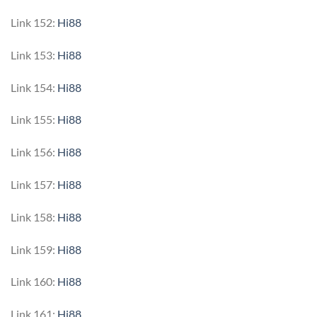
Link 152:
Hi88
Link 153:
Hi88
Link 154:
Hi88
Link 155:
Hi88
Link 156:
Hi88
Link 157:
Hi88
Link 158:
Hi88
Link 159:
Hi88
Link 160:
Hi88
Link 161:
Hi88