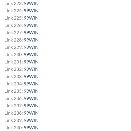
Link 223:
99WIN
Link 224:
99WIN
Link 225:
99WIN
Link 226:
99WIN
Link 227:
99WIN
Link 228:
99WIN
Link 229:
99WIN
Link 230:
99WIN
Link 231:
99WIN
Link 232:
99WIN
Link 233:
99WIN
Link 234:
99WIN
Link 235:
99WIN
Link 236:
99WIN
Link 237:
99WIN
Link 238:
99WIN
Link 239:
99WIN
Link 240:
99WIN