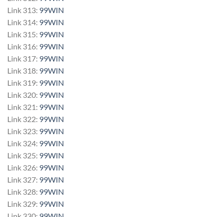
Link 313:
99WIN
Link 314:
99WIN
Link 315:
99WIN
Link 316:
99WIN
Link 317:
99WIN
Link 318:
99WIN
Link 319:
99WIN
Link 320:
99WIN
Link 321:
99WIN
Link 322:
99WIN
Link 323:
99WIN
Link 324:
99WIN
Link 325:
99WIN
Link 326:
99WIN
Link 327:
99WIN
Link 328:
99WIN
Link 329:
99WIN
Link 330:
99WIN