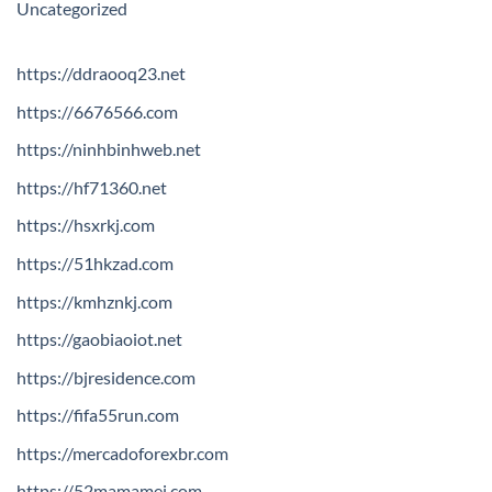
Uncategorized
https://ddraooq23.net
https://6676566.com
https://ninhbinhweb.net
https://hf71360.net
https://hsxrkj.com
https://51hkzad.com
https://kmhznkj.com
https://gaobiaoiot.net
https://bjresidence.com
https://fifa55run.com
https://mercadoforexbr.com
https://52mamamei.com