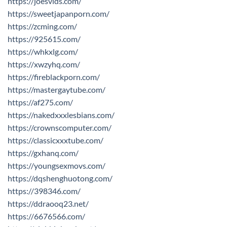
https://joesvids.com/
https://sweetjapanporn.com/
https://zcming.com/
https://925615.com/
https://whkxlg.com/
https://xwzyhq.com/
https://fireblackporn.com/
https://mastergaytube.com/
https://af275.com/
https://nakedxxxlesbians.com/
https://crownscomputer.com/
https://classicxxxtube.com/
https://gxhanq.com/
https://youngsexmovs.com/
https://dqshenghuotong.com/
https://398346.com/
https://ddraooq23.net/
https://6676566.com/