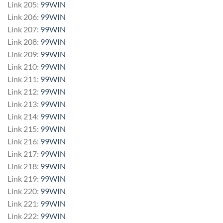
Link 205:
99WIN
Link 206:
99WIN
Link 207:
99WIN
Link 208:
99WIN
Link 209:
99WIN
Link 210:
99WIN
Link 211:
99WIN
Link 212:
99WIN
Link 213:
99WIN
Link 214:
99WIN
Link 215:
99WIN
Link 216:
99WIN
Link 217:
99WIN
Link 218:
99WIN
Link 219:
99WIN
Link 220:
99WIN
Link 221:
99WIN
Link 222:
99WIN