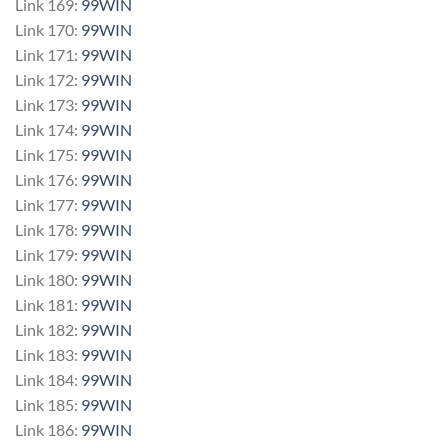
Link 169:
99WIN
Link 170:
99WIN
Link 171:
99WIN
Link 172:
99WIN
Link 173:
99WIN
Link 174:
99WIN
Link 175:
99WIN
Link 176:
99WIN
Link 177:
99WIN
Link 178:
99WIN
Link 179:
99WIN
Link 180:
99WIN
Link 181:
99WIN
Link 182:
99WIN
Link 183:
99WIN
Link 184:
99WIN
Link 185:
99WIN
Link 186:
99WIN