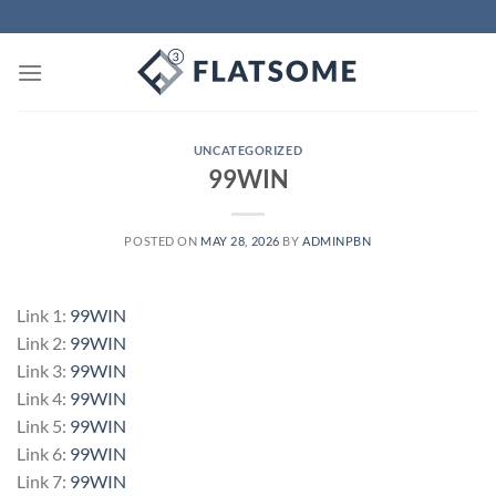
Skip
to
content
UNCATEGORIZED
99WIN
POSTED ON
MAY 28, 2026
BY
ADMINPBN
Link 1:
99WIN
Link 2:
99WIN
Link 3:
99WIN
Link 4:
99WIN
Link 5:
99WIN
Link 6:
99WIN
Link 7:
99WIN